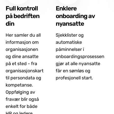
Full kontroll
Enklere
på bedriften
onboarding av
din
nyansatte
Her samler du all
Sjekklister og
informasjon om
automatiske
organisasjonen
påminnelser i
og dine ansatte
onboardingsprosessen
på et sted - fra
gjør at alle nyansatte
organisasjonskart
får en sømløs og
til persondata og
profesjonell start.
kompetanse.
Oppfølging av
fravær blir også
enkelt for både
HR og ledere.